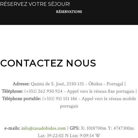
RÉSERVEZ VOTRE SÉJOUR!
RÉSERVATIONS
CONTACTEZ NOUS
Adresse:
Quinta de S. José, 2510-135 - Óbidos - Portugal |
Téléphone:
(+351) 262 950 924 - Appel vers le réseau fixe portugais |
Téléphone portable:
(+351) 911 151 186 - Appel vers le réseau mobile
portugais
e-mails:
info@casadobidos.com
|
GPS:
X: 1018700m Y: 4747300m
Lat: 39:22:02 N Lon: 9:09:14 W