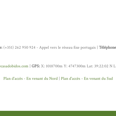
e:
(+351) 262 950 924 - Appel vers le réseau fixe portugais |
Téléphone
@casadobidos.com
|
GPS:
X: 1018700m Y: 4747300m Lat: 39:22:02 N L
Plan d'accès - En venant du Nord
|
Plan d'accès - En venant du Sud