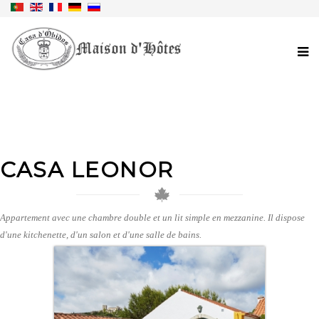
CASA LEONOR
Appartement avec une chambre double et un lit simple en mezzanine. Il dispose
d'une kitchenette, d'un salon et d'une salle de bains.